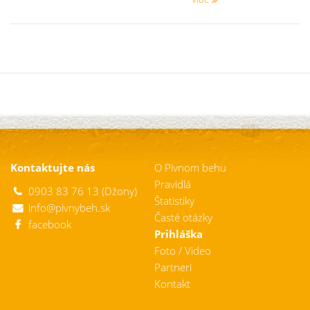
Kontaktujte nás
O Pivnom behu
Pravidlá
0903 83 76 13 (Džony)
Štatistiky
info@pivnybeh.sk
Časté otázky
facebook
Prihláška
Foto / Video
Partneri
Kontakt