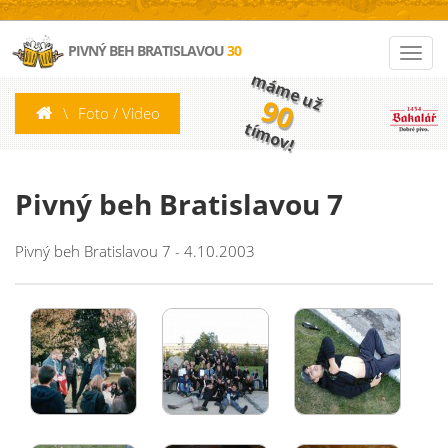
PIVNÝ BEH BRATISLAVOU
30
máme už
90
\
Foto / Video
tímov!
Pivný beh Bratislavou 7
Pivný beh Bratislavou 7 - 4.10.2003