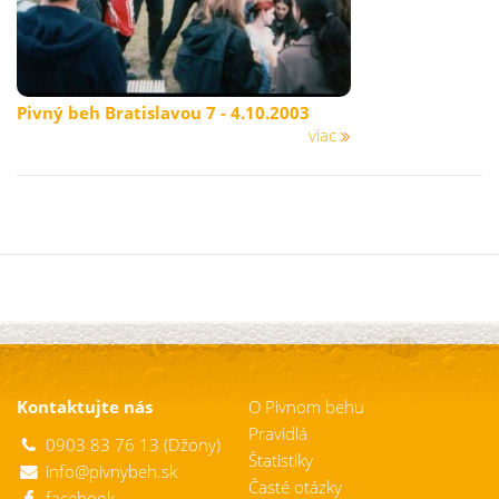
Pivný beh Bratislavou 7 - 4.10.2003
viac
Kontaktujte nás
O Pivnom behu
Pravidlá
0903 83 76 13 (Džony)
Štatistiky
info@pivnybeh.sk
Časté otázky
facebook