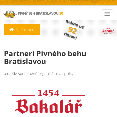
PIVNÝ BEH BRATISLAVOU
30
máme už
92
\
Partneri
tímov!
Partneri Pivného behu
Bratislavou
a ďalšie spriaznené organizácie a spolky: