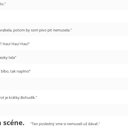
tu."
Arabela, potom by som pivo pit nemusela."
? Hau! Hau! Hau!"
ezky tela"
 blbo, tak naplno!"
vot je krátky.Bohudík."
 scéne.
"Ten posledný sme si nemuseli už dávať."