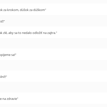
ok za krokom, dúšok za dúškom"
sť!"
tak zlé, aby sa to nedalo odložiť na zajtra."
pijeme sa!"
lní!!"
e na zdravie"