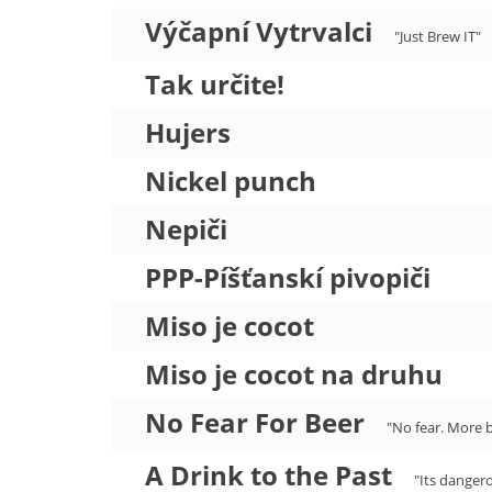
Výčapní Vytrvalci
"Just Brew IT"
Tak určite!
Hujers
Nickel punch
Nepiči
PPP-Píšťanskí pivopiči
Miso je cocot
Miso je cocot na druhu
No Fear For Beer
"No fear. More b
A Drink to the Past
"Its dangero