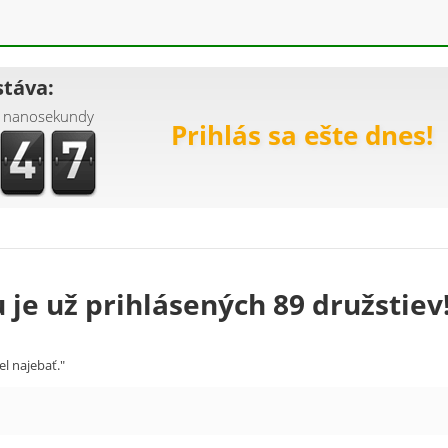
stáva:
nanosekundy
Prihlás sa ešte dnes!
 je už prihlásených 89 družstiev
el najebať."