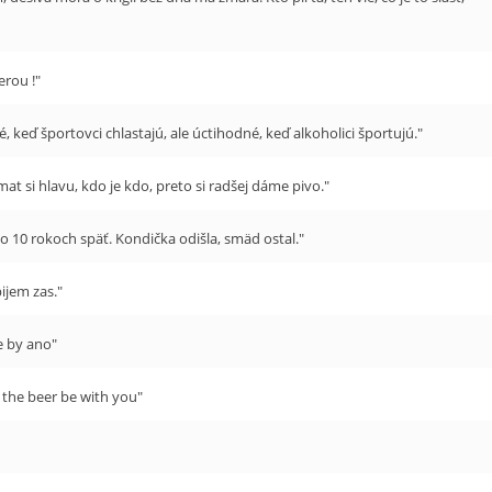
erou !"
, keď športovci chlastajú, ale úctihodné, keď alkoholici športujú."
mat si hlavu, kdo je kdo, preto si radšej dáme pivo."
o 10 rokoch späť. Kondička odišla, smäd ostal."
pijem zas."
e by ano"
the beer be with you"