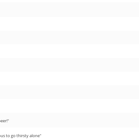
eer!"
us to go thirsty alone"