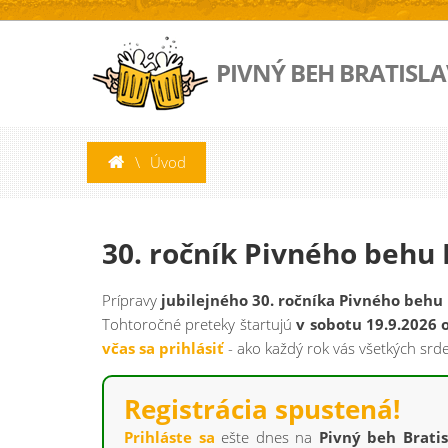
PIVNÝ BEH BRATISL
\
Úvod
30. ročník Pivného behu 
Prípravy
jubilejného 30. ročníka Pivného behu
Tohtoročné preteky štartujú
v sobotu 19.9.2026 
včas sa prihlásiť
- ako každý rok vás všetkých srd
Registrácia spustená!
Prihláste sa
ešte dnes na
Pivný beh Brati