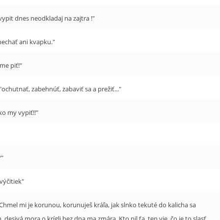
ypit dnes neodkladaj na zajtra !"
nechať ani kvapku."
me piť!"
"ochutnať, zabehnúť, zabaviť sa a prežiť..."
o my vypiť!!"
?"
výčitiek"
Chmel mi je korunou, korunuješ kráľa, jak slnko tekuté do kalicha sa
esivá mora o krígli bez dna ma zmára. Kto pil ťa, ten vie, čo je to slasť,