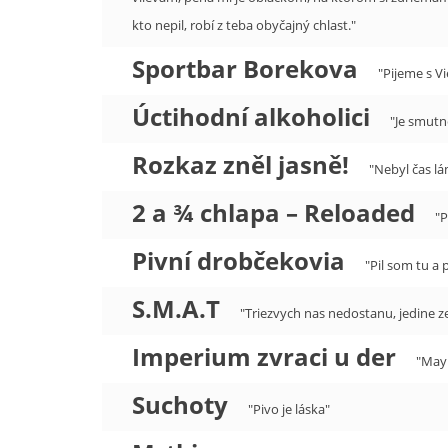
kto nepil, robí z teba obyčajný chlast."
Sportbar Borekova
"Pijeme s Vi
Úctihodní alkoholici
"Je smutné
Rozkaz zněl jasně!
"Nebyl čas lá
2 a ¾ chlapa – Reloaded
"P
Pivní drobčekovia
"Pil som tu a 
S.M.A.T
"Triezvych nas nedostanu, jedine z
Imperium zvraci u der
"May 
Suchoty
"Pivo je láska"