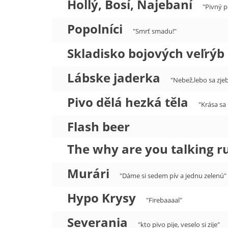
Hollý, Bosí, Najebaní
"Pivný 
Popolníci
"Smrť smadu!"
Skladisko bojových veľrýb
Lábske jaderka
"Nebež,lebo sa zjeb
Pivo dělá hezká těla
"Krása sa 
Flash beer
The why are you talking r
Murári
"Dáme si sedem pív a jednu zelenú"
Hypo Krysy
"Firebaaaal"
Severania
"kto pivo pije, veselo si zije"