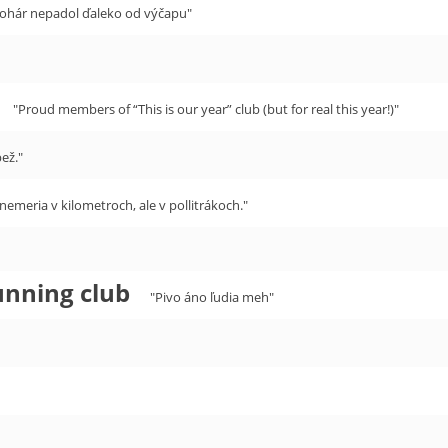
pohár nepadol ďaleko od výčapu"
"Proud members of “This is our year” club (but for real this year!)"
ež."
nemeria v kilometroch, ale v pollitrákoch."
unning club
"Pivo áno ľudia meh"