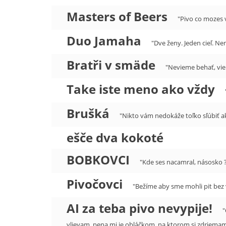
Masters of Beers
"Pivo co mozes v
Duo Jamaha
"Dve ženy. Jeden cieľ. Ne
Bratři v smäde
"Nevieme behať, vie
Take iste meno ako vždy
Brušká
"Nikto vám nedokáže toľko sľúbiť ak
ešče dva kokoté
BOBKOVCI
"Kde ses nacamral, násosko 
Pivočovci
"Bežíme aby sme mohli pit bez 
AI za teba pivo nevypije!
"
vlievam, pena mi je obláčkom, na ktorom si zdriemam, d