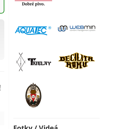
!
Fotky / Videá