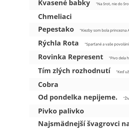
Kvasené babky
"Na šrot, nie do šro
Chmeliaci
Pepestako
"Kiezby som bola princezna 
Rýchla Rota
"Sparťané a vaše povolání
Rovinka Represent
"Pivo dela h
Tím zlých rozhodnutí
"Keď už
Cobra
Od pondelka nepijeme.
"Ži
Pivko palivko
Najsmädnejší švagrovci na