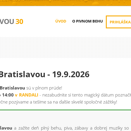
AVOU
30
ÚVOD
O PIVNOM BEHU
PRIHLÁŠKA
Bratislavou - 19.9.2026
 Bratislavou
sú v plnom prúde!
o 14:00
v RANDALI
- nezabudnite si tento magický dátum poznači
ečne pozývame a tešíme sa na ďalšie skvelé spoločné zážitky!
slavou
a zažite deň plný behu, piva, zábavy a dobrej muziky so