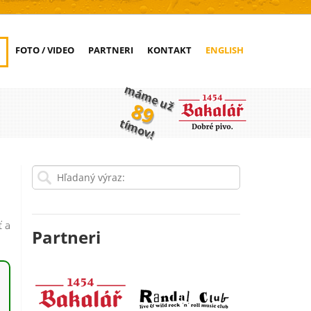
FOTO / VIDEO
PARTNERI
KONTAKT
ENGLISH
máme už
89
tímov!
ť a
Partneri