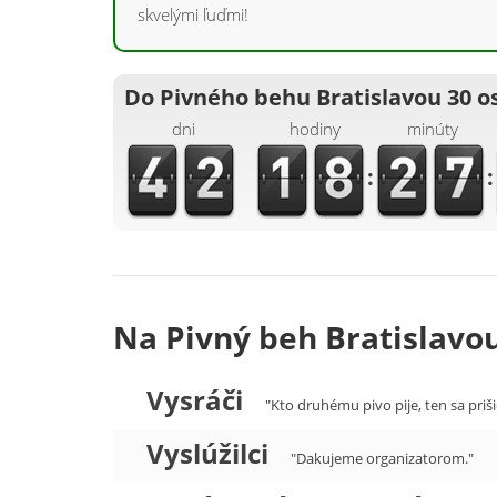
skvelými ľuďmi!
Do Pivného behu Bratislavou 30 o
dni
hodiny
minúty
:
:
Na Pivný beh Bratislavou
Vysráči
"Kto druhému pivo pije, ten sa priši
Vyslúžilci
"Dakujeme organizatorom."