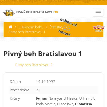
PIVNÝ BEH BRATISLAVOU
30
máme už
88
\
O Pivnom behu
\
Štatistiky
\
tímov!
Pivný beh Bratislavou 1
Pivný beh Bratislavou 1
Pivný beh Bratislavou 2
Dátum
14.10.1997
Počet tímov
21
Krčmy
Funus
, Na mýte, U Hasiča, U Hemi, U
kráľa Mateja, U sedliaka,
U Matúša