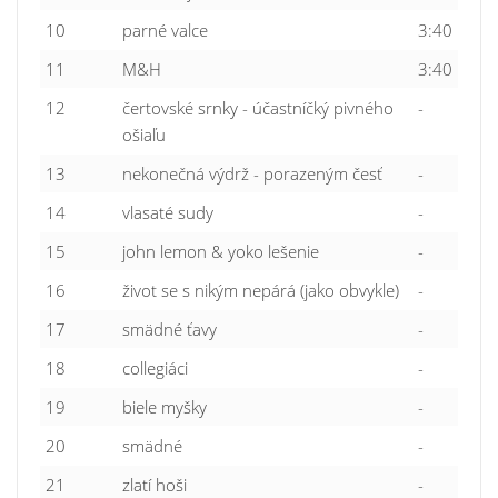
10
parné valce
3:40
11
M&H
3:40
12
čertovské srnky - účastníčký pivného
-
ošiaľu
13
nekonečná výdrž - porazeným česť
-
14
vlasaté sudy
-
15
john lemon & yoko lešenie
-
16
život se s nikým nepárá (jako obvykle)
-
17
smädné ťavy
-
18
collegiáci
-
19
biele myšky
-
20
smädné
-
21
zlatí hoši
-