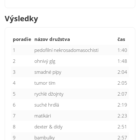
Výsledky
poradie
názov družstva
čas
1
pedofilní nekrosadomasochisti
1:40
2
ohnivý glg
1:48
3
smadné pípy
2:04
4
tumor tím
2:05
5
rychlé džojnty
2:07
6
suché hrdlá
2:19
7
matikári
2:23
8
dexter & didy
2:51
9
bambulky
2:57