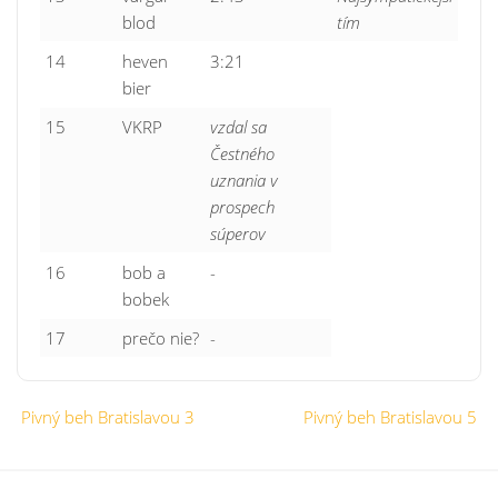
blod
tím
14
heven
3:21
bier
15
VKRP
vzdal sa
Čestného
uznania v
prospech
súperov
16
bob a
-
bobek
17
prečo nie?
-
Pivný beh Bratislavou 3
Pivný beh Bratislavou 5