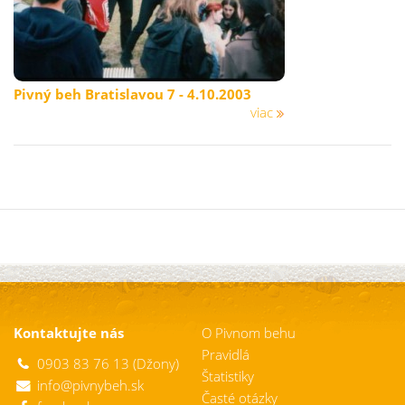
Pivný beh Bratislavou 7 - 4.10.2003
viac
Kontaktujte nás
O Pivnom behu
Pravidlá
0903 83 76 13 (Džony)
Štatistiky
info@pivnybeh.sk
Časté otázky