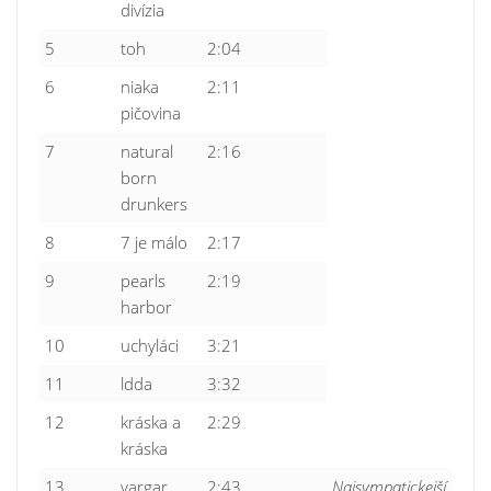
divízia
5
toh
2:04
6
niaka
2:11
pičovina
7
natural
2:16
born
drunkers
8
7 je málo
2:17
9
pearls
2:19
harbor
10
uchyláci
3:21
11
ldda
3:32
12
kráska a
2:29
kráska
13
vargar
2:43
Najsympatickejší