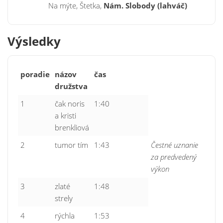
Na mýte, Štetka,
Nám. Slobody (lahváč)
Výsledky
poradie
názov
čas
družstva
1
čak noris
1:40
a kristi
brenkliová
2
tumor tím
1:43
Čestné uznanie
za predvedený
výkon
3
zlaté
1:48
strely
4
rýchla
1:53