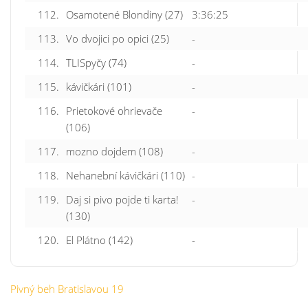
112.
Osamotené Blondiny (27)
3:36:25
113.
Vo dvojici po opici (25)
-
114.
TLISpyčy (74)
-
115.
kávičkári (101)
-
116.
Prietokové ohrievače
-
(106)
117.
mozno dojdem (108)
-
118.
Nehanební kávičkári (110)
-
119.
Daj si pivo pojde ti karta!
-
(130)
120.
El Plátno (142)
-
Pivný beh Bratislavou 19