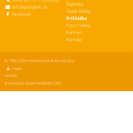
Štatistiky
info@pivnybeh.sk
Časté otázky
facebook
Prihláška
Foto / Video
Partneri
Kontakt
© 1996-2026 Veleslavný klub Rychlé pípy
mapa
stránky
redakčný systém WEBMIN CMS