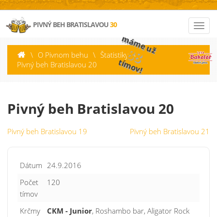
PIVNÝ BEH BRATISLAVOU
30
máme už
88
\
O Pivnom behu
\
Štatistiky
\
tímov!
Pivný beh Bratislavou 20
Pivný beh Bratislavou 20
Pivný beh Bratislavou 19
Pivný beh Bratislavou 21
Dátum
24.9.2016
Počet
120
tímov
Krčmy
CKM - Junior
, Roshambo bar, Aligator Rock