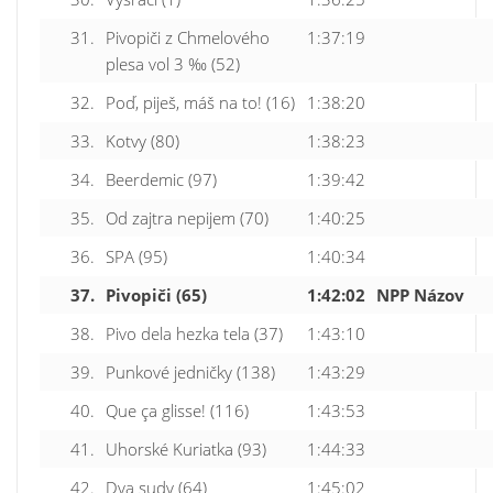
31.
Pivopiči z Chmelového
1:37:19
plesa vol 3 ‰ (52)
32.
Poď, piješ, máš na to! (16)
1:38:20
33.
Kotvy (80)
1:38:23
34.
Beerdemic (97)
1:39:42
35.
Od zajtra nepijem (70)
1:40:25
36.
SPA (95)
1:40:34
37.
Pivopiči (65)
1:42:02
NPP Názov
38.
Pivo dela hezka tela (37)
1:43:10
39.
Punkové jedničky (138)
1:43:29
40.
Que ça glisse! (116)
1:43:53
41.
Uhorské Kuriatka (93)
1:44:33
42.
Dva sudy (64)
1:45:02