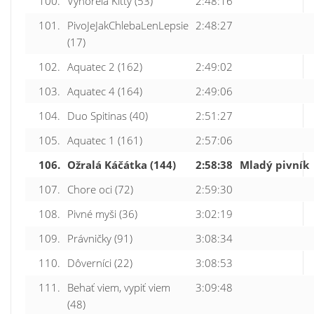
100.
Vyhořelá Kitty (53)
2:48:16
101.
PivoJeJakChlebaLenLepsie
2:48:27
(17)
102.
Aquatec 2 (162)
2:49:02
103.
Aquatec 4 (164)
2:49:06
104.
Duo Spitinas (40)
2:51:27
105.
Aquatec 1 (161)
2:57:06
106.
Ožralá Káčátka (144)
2:58:38
Mladý pivník
107.
Chore oci (72)
2:59:30
108.
Pivné myši (36)
3:02:19
109.
Právničky (91)
3:08:34
110.
Dôverníci (22)
3:08:53
111.
Behať viem, vypiť viem
3:09:48
(48)