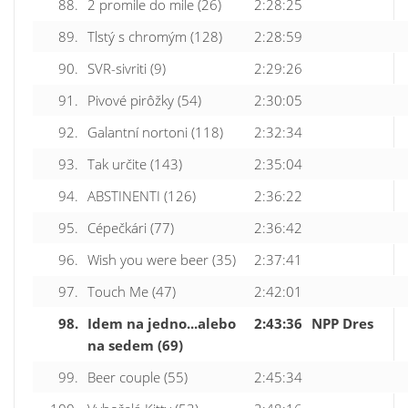
88.
2 promile do mile (26)
2:28:25
89.
Tlstý s chromým (128)
2:28:59
90.
SVR-sivriti (9)
2:29:26
91.
Pivové pirôžky (54)
2:30:05
92.
Galantní nortoni (118)
2:32:34
93.
Tak určite (143)
2:35:04
94.
ABSTINENTI (126)
2:36:22
95.
Cépečkári (77)
2:36:42
96.
Wish you were beer (35)
2:37:41
97.
Touch Me (47)
2:42:01
98.
Idem na jedno...alebo
2:43:36
NPP Dres
na sedem (69)
99.
Beer couple (55)
2:45:34