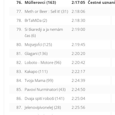
76.
Müllerovci (163)
2:17:05
Čestné uznan
77.
Meth or Beer : Sell it! (31)
2:18:06
78.
BrTaMiDa (2)
2:18:30
79.
Si škaredý a ja nemám
2:19:00
čas (6)
80.
Mojsejofci (125)
2:19:45
81.
Glagani (136)
2:20:20
82.
Loboto - Motore (96)
2:20:42
83.
Kakapo (111)
2:22:17
84.
Tvoja Mama (99)
2:24:39
85.
Pavovi Nurminatori (43)
2:24:50
86.
Dvaja spití roboši (141)
2:25:04
87.
JelenovipivoneleJ (28)
2:25:56