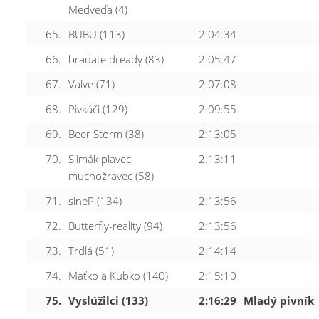
Medveďa (4)
65.
BUBU (113)
2:04:34
66.
bradate dready (83)
2:05:47
67.
Valve (71)
2:07:08
68.
Pivkáči (129)
2:09:55
69.
Beer Storm (38)
2:13:05
70.
Slimák plavec,
2:13:11
muchožravec (58)
71.
sineP (134)
2:13:56
72.
Butterfly-reality (94)
2:13:56
73.
Trdlá (51)
2:14:14
74.
Maťko a Kubko (140)
2:15:10
75.
Vyslúžilci (133)
2:16:29
Mladý pivník