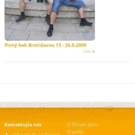
Pivný beh Bratislavou 13 - 26.9.2009
viac
Kontaktujte nás
O Pivnom behu
Pravidlá
0903 83 76 13 (Džony)