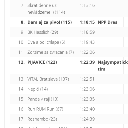
7.
3krát denne už
1:13:16
nevládzeme :) (114)
8.
Dam aj za pivo! (115)
1:18:15
NPP Dres
9.
BK Hässlich (29)
1:18:59
10.
Dva a pol chlapa (5)
1:19:43
11.
Zdrzime sa zvracania (7)
1:22:06
12.
PIJAVICE (122)
1:22:39
Najsympatick
tím
13.
VITAL Bratislava (137)
1:22:51
14.
Nepiči (14)
1:23:06
15.
Panda v raji (13)
1:23:35
16.
Run RUM Run (67)
1:23:40
17.
Roshambo (23)
1:24:39