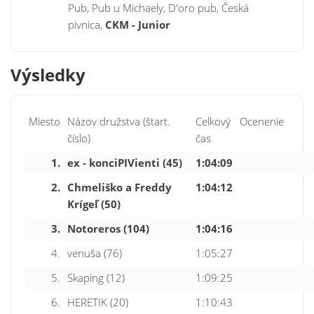
Pub, Pub u Michaely, D'oro pub, Česká
pivnica,
CKM - Junior
Výsledky
Miesto
Názov družstva (štart.
Celkový
Ocenenie
číslo)
čas
1.
ex - konciPIVienti (45)
1:04:09
2.
Chmeliško a Freddy
1:04:12
Krígeľ (50)
3.
Notoreros (104)
1:04:16
4.
venuša (76)
1:05:27
5.
Skaping (12)
1:09:25
6.
HERETIK (20)
1:10:43