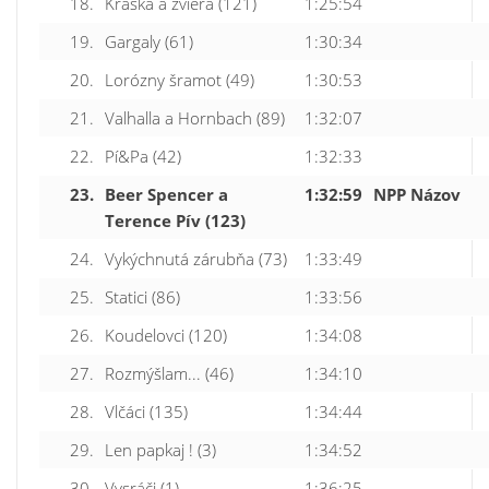
18.
Kráska a zviera (121)
1:25:54
19.
Gargaly (61)
1:30:34
20.
Lorózny šramot (49)
1:30:53
21.
Valhalla a Hornbach (89)
1:32:07
22.
Pí&Pa (42)
1:32:33
23.
Beer Spencer a
1:32:59
NPP Názov
Terence Pív (123)
24.
Vykýchnutá zárubňa (73)
1:33:49
25.
Statici (86)
1:33:56
26.
Koudelovci (120)
1:34:08
27.
Rozmýšlam... (46)
1:34:10
28.
Vlčáci (135)
1:34:44
29.
Len papkaj ! (3)
1:34:52
30.
Vysráči (1)
1:36:25