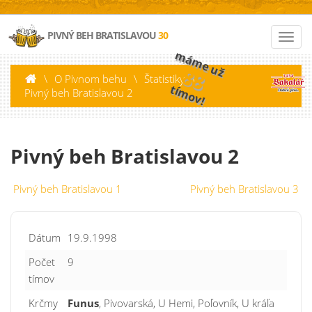
PIVNÝ BEH BRATISLAVOU
30
máme už
88
\
O Pivnom behu
\
Štatistiky
\
tímov!
Pivný beh Bratislavou 2
Pivný beh Bratislavou 2
Pivný beh Bratislavou 1
Pivný beh Bratislavou 3
Dátum
19.9.1998
Počet
9
tímov
Krčmy
Funus
, Pivovarská, U Hemi, Poľovník, U kráľa