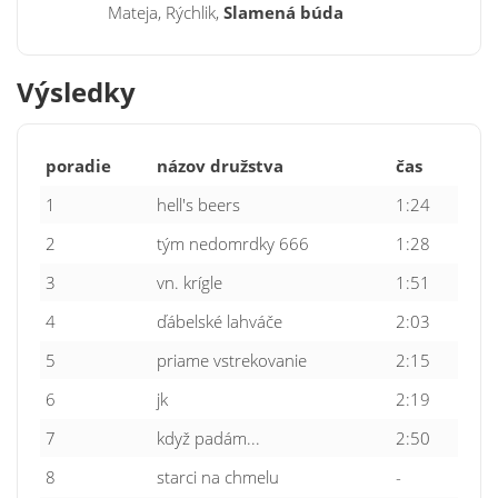
Mateja, Rýchlik,
Slamená búda
Výsledky
poradie
názov družstva
čas
1
hell's beers
1:24
2
tým nedomrdky 666
1:28
3
vn. krígle
1:51
4
ďábelské lahváče
2:03
5
priame vstrekovanie
2:15
6
jk
2:19
7
když padám...
2:50
8
starci na chmelu
-