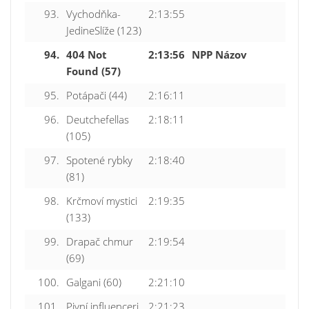
93.
Vychodňka-
2:13:55
JedineSlíže (123)
94.
404 Not
2:13:56
NPP Názov
Found (57)
95.
Potápači (44)
2:16:11
96.
Deutchefellas
2:18:11
(105)
97.
Spotené rybky
2:18:40
(81)
98.
Krčmoví mystici
2:19:35
(133)
99.
Drapač chmur
2:19:54
(69)
100.
Galgani (60)
2:21:10
101.
Pivní influenceri
2:21:23