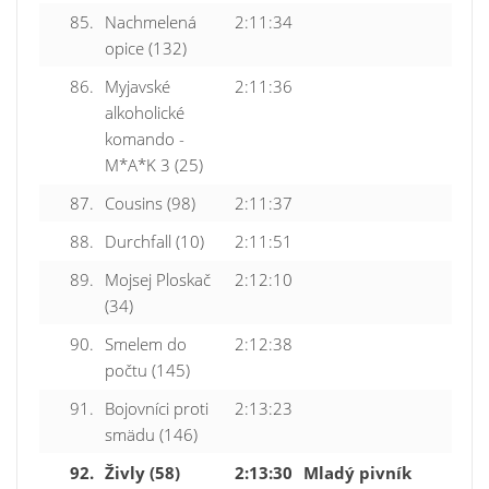
85.
Nachmelená
2:11:34
opice (132)
86.
Myjavské
2:11:36
alkoholické
komando -
M*A*K 3 (25)
87.
Cousins (98)
2:11:37
88.
Durchfall (10)
2:11:51
89.
Mojsej Ploskač
2:12:10
(34)
90.
Smelem do
2:12:38
počtu (145)
91.
Bojovníci proti
2:13:23
smädu (146)
92.
Živly (58)
2:13:30
Mladý pivník