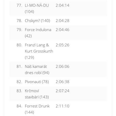
77.
LI-MO-NÁ-DU
2:04:14
(104)
78.
Chskym? (140)
2:04:28
79.
Force Indulona
2:04:46
(42)
80.
Franzl Lang &
2:05:26
Kurt Grosskurth
(129)
81.
Náš kamarát
2:06:06
dnes robí (94)
82.
Pivonauti (78)
2:06:38
83.
Krčmoví
2:07:24
stavbári (143)
84.
Forrest Drunk
2:11:10
(144)