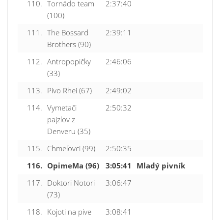
110.
Tornádo team
2:37:40
(100)
111.
The Bossard
2:39:11
Brothers (90)
112.
Antropopičky
2:46:06
(33)
113.
Pivo Rhei (67)
2:49:02
114.
Vymetači
2:50:32
pajzlov z
Denveru (35)
115.
Chmeľovci (99)
2:50:35
116.
OpimeMa (96)
3:05:41
Mladý pivník
117.
Doktori Notori
3:06:47
(73)
118.
Kojoti na pive
3:08:41