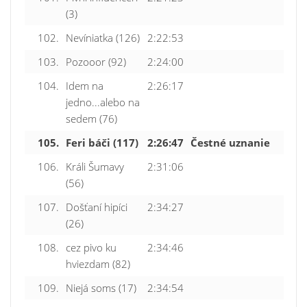
(3)
102.
Nevíniatka (126)
2:22:53
103.
Pozooor (92)
2:24:00
104.
Idem na
2:26:17
jedno...alebo na
sedem (76)
105.
Feri báči (117)
2:26:47
Čestné uznanie
106.
Králi Šumavy
2:31:06
(56)
107.
Došťaní hipíci
2:34:27
(26)
108.
cez pivo ku
2:34:46
hviezdam (82)
109.
Niejá soms (17)
2:34:54