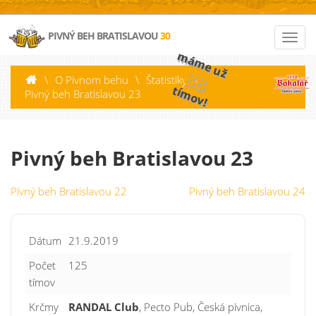
PIVNÝ BEH BRATISLAVOU
30
máme už
88
\
O Pivnom behu
\
Štatistiky
\
tímov!
Pivný beh Bratislavou 23
Pivný beh Bratislavou 23
Pivný beh Bratislavou 22
Pivný beh Bratislavou 24
Dátum
21.9.2019
Počet
125
tímov
Krčmy
RANDAL Club
, Pecto Pub, Česká pivnica,