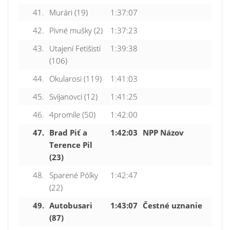
41.
Murári (19)
1:37:07
42.
Pivné mušky (2)
1:37:23
43.
Utajení Fetišisti
1:39:38
(106)
44.
Okularosi (119)
1:41:03
45.
Svijanovci (12)
1:41:25
46.
4promile (50)
1:42:00
47.
Brad Piť a
1:42:03
NPP Názov
Terence Pil
(23)
48.
Sparené Pólky
1:42:47
(22)
49.
Autobusari
1:43:07
Čestné uznanie
(87)