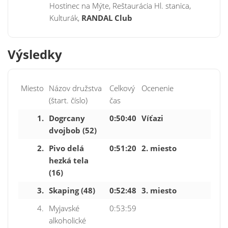
Hostinec na Mýte, Reštaurácia Hl. stanica,
Kulturák,
RANDAL Club
Výsledky
Miesto
Názov družstva
Celkový
Ocenenie
(štart. číslo)
čas
1.
Dogrcany
0:50:40
Víťazi
dvojbob (52)
2.
Pivo delá
0:51:20
2. miesto
hezká tela
(16)
3.
Skaping (48)
0:52:48
3. miesto
4.
Myjavské
0:53:59
alkoholické