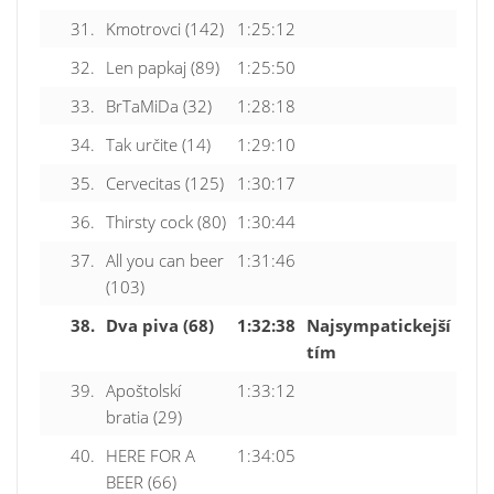
31.
Kmotrovci (142)
1:25:12
32.
Len papkaj (89)
1:25:50
33.
BrTaMiDa (32)
1:28:18
34.
Tak určite (14)
1:29:10
35.
Cervecitas (125)
1:30:17
36.
Thirsty cock (80)
1:30:44
37.
All you can beer
1:31:46
(103)
38.
Dva piva (68)
1:32:38
Najsympatickejší
tím
39.
Apoštolskí
1:33:12
bratia (29)
40.
HERE FOR A
1:34:05
BEER (66)