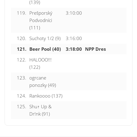
(139)
119.
Prešporský
3:10:00
Podvodníci
(111)
120.
Suchoty 1/2 (9)
3:16:00
121.
Beer Pool (40)
3:18:00
NPP Dres
122.
HALOOO!!!
(122)
123.
ogrcane
ponozky (49)
124.
Rankoooo (137)
125.
Shu↑ Up &
Dr!nk (91)