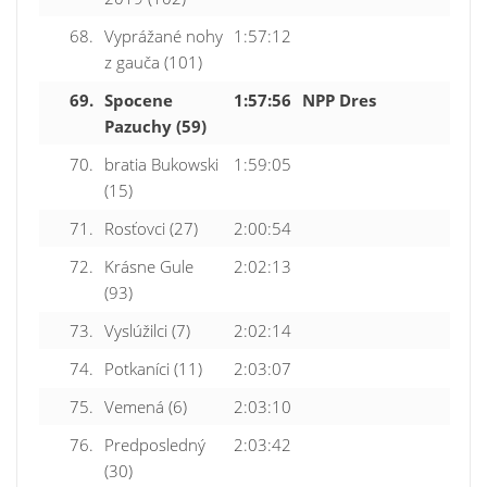
68.
Vyprážané nohy
1:57:12
z gauča (101)
69.
Spocene
1:57:56
NPP Dres
Pazuchy (59)
70.
bratia Bukowski
1:59:05
(15)
71.
Rosťovci (27)
2:00:54
72.
Krásne Gule
2:02:13
(93)
73.
Vyslúžilci (7)
2:02:14
74.
Potkaníci (11)
2:03:07
75.
Vemená (6)
2:03:10
76.
Predposledný
2:03:42
(30)