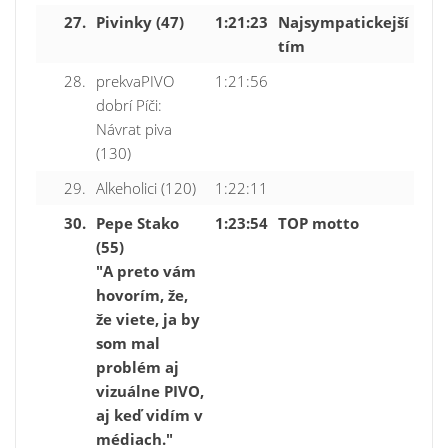
27.
Pivinky (47)
1:21:23
Najsympatickejší
tím
28.
prekvaPIVO
1:21:56
dobrí Píči:
Návrat piva
(130)
29.
Alkeholici (120)
1:22:11
30.
Pepe Stako
1:23:54
TOP motto
(55)
"A preto vám
hovorím, že,
že viete, ja by
som mal
problém aj
vizuálne PIVO,
aj keď vidím v
médiach."